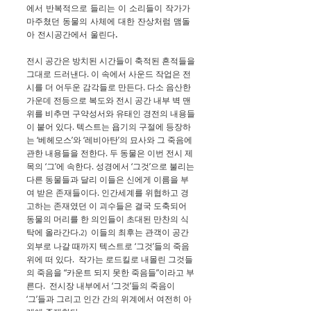
에서 반복적으로 들리는 이 소리들이 작가가
마주쳤던 동물의 사체에 대한 잔상처럼 맴돌
아 전시공간에서 울린다.
전시 공간은 방치된 시간들이 축적된 흔적들을
그대로 드러낸다. 이 속에서 사운드 작업은 전
시를 더 어두운 감각들로 만든다. 다소 음산한
가운데 전등으로 복도와 전시 공간 내부 벽 맨
위를 비추면 구약성서와 유태인 경전의 내용들
이 붙어 있다. 텍스트는 욥기의 구절에 등장하
는 ‘베헤모스’와 ‘레비아탄’의 묘사와 그 죽음에
관한 내용들을 전한다. 두 동물은 이번 전시 제
목의 ‘그’에 속한다. 성경에서 ‘그것’으로 불리는
다른 동물들과 달리 이들은 신에게 이름을 부
여 받은 존재들이다. 인간세계를 위협하고 경
고하는 존재였던 이 괴수들은 결국 도축되어
동물의 머리를 한 의인들이 초대된 만찬의 식
탁에 올라간다.
이들의 최후는 관객이 공간
2)
외부로 나갈 때까지 텍스트로 ‘그것’들의 죽음
위에 떠 있다. 작가는 로드킬로 내몰린 그것들
의 죽음을 “카운트 되지 못한 죽음들”이라고 부
른다. 전시장 내부에서 ‘그것’들의 죽음이
‘그’들과 그리고 인간 간의 위계에서 여전히 아