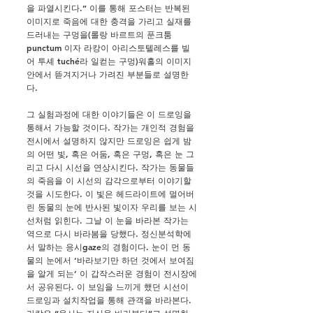
을 파열시킨다.” 이를 통해 포스터는 반복된
이미지로 죽음에 대한 충격을 가리고 실재를
드러내는 구멍을(롤랑 바르트의 푼크툼
punctum 이자 라캉이 아리스토텔레스를 빌
어 투셰 tuché라 일컫는 구멍)워홀의 이미지
안에서 뜯겨지거나 가려진 부분들로 설명한
다.
그 실험과정에 대한 이야기들은 이 드로잉을
통해서 가능할 것이다. 작가는 개인적 경험을
전시에서 설명하지 않지만 드로잉은 쉽게 밤
의 어떤 빛, 혹은 어둠, 혹은 구멍, 혹은 눈 그
리고 다시 시선을 연상시킨다. 작가는 동물들
의 죽음을 이 시선의 감각으로부터 이야기할
것을 시도한다. 이 빛은 헤드라이트에 멀어버
린 동물의 눈에 반사된 빛이자 우리를 보는 시
선처럼 읽힌다. 그날 이 눈을 바라본 작가는
역으로 다시 바라봄을 당했다. 정신분석학에
서 말하는 응시gaze의 경험이다. 눈이 먼 동
물의 눈에서 ‘바라보기만 하던 것에서 보여짐
을 알게 되는’ 이 갑작스러운 경험이 전시장에
서 공유된다. 이 보임을 느끼게 했던 시선이
드로잉과 설치작업을 통해 관객을 바라본다.