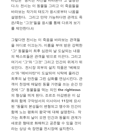
라캉은 “응시는 자신을 바라본다”고 설명한
다.
전시는 이 동물들 그리고 이 죽음들을
5)
바라보는 작가의 태도가 응시로부터 나옴을
설명한다. 그리고 만약 가능하다면 관객도 죽
은/죽는 ‘그것’들을 응시를 통해 다르게 보기
를 제안한다.
6)
그렇다면 전시는 이 죽음을 바라보는 관객들
을 어디로 이끄는가. 이름을 부여 받은 강력한
‘그’ 동물들이 최후 심판의 날 도살되는 내용
의 텍스트들은 관객을 밖으로 이끈다. 그리고
여기서 ‘그’와 ‘그것’ 그리고 인간의 위계가 뒤
섞인다. 전시장 외부의 설치 작품은 ‘베헤모
스’와 ‘레비아탄’이 도살되어 식탁에 올라간
최후의 날 만찬을 그린 삽화를 연상시킨다. 관
객이 천장에 매달린 동물 가면을 쓰는 순간 만
찬에 ‘그’ 동물들을 먹는 의인 the righteous
의 형상을 띄게 된다. 조르조 아감벤은 이 삽
화와 함께 구약성서의 이사야서 11장에 묘사
된 ‘동물의 본성들이 변형되고 맹수와 인간이
함께 노는 평화의 왕국’에 대해 설명한다. 작
가는 최후의 날이 오면 인간과 동물의 관계가
새로운 형태로 화해하고 공존할 수 있을 것이
라는 상상 속 장면을 전시장에 설치한다.