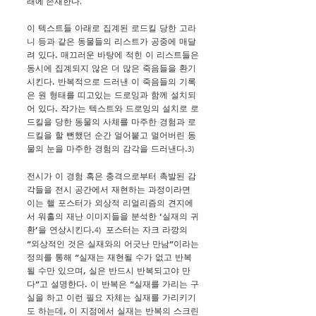
래에 존재한다.
이 텍스트들 아래로 집계된 로드킬 당한 고라
니 등과 같은 동물들의 리스트가 공중에 매달
려 있다. 매끄러운 바탕에 적힌 이 리스트들은
동시에 집계되지 않은 더 많은 죽음들을 환기
시킨다. 반복적으로 드러낸 이 죽음들의 기록
은 원 형태를 띠고있는 드로잉과 함께 설치되
어 있다. 작가는 텍스트와 드로잉의 설치로 로
드킬을 당한 동물의 사체를 마주한 경험과 로
드킬을 할 뻔했던 순간 얼어붙고 멀어버린 동
물의 눈을 마주한 경험의 감각을 드러낸다.
3)
전시가 이 경험 혹은 충격으로부터 촉발된 감
각들을 전시 공간에서 재현하는 과정이라면
이는 핼 포스터가 외상적 리얼리즘의 견지에
서 워홀의 재난 이미지들을 분석한 ‘실재의 귀
환’을 연상시킨다.
포스터는 자크 라깡의
4)
“외상적인 것은 실재와의 어긋난 만남”이라는
정의를 통해 “실재는 재현될 수가 없고 반복
될 수만 있으며, 실은 반드시 반복되고야 만
다”고 설명한다. 이 반복은 “실재를 가리는 구
실을 하고 이런 필요 자체는 실재를 가리키기
도 하는데, 이 지점에서 실재는 반복의 스크린