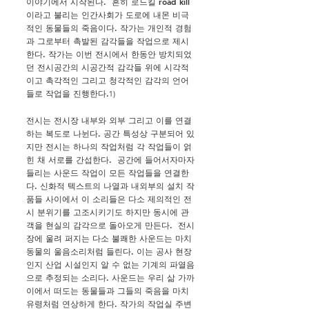
이야기에서 시작된다. 흔히 로드킬 road kill
이라고 불리는 인간사회가 도로에 내몬 비극
적인 동물들의 죽음이다. 작가는 개인적 경험
과 그로부터 촉발된 감각들을 작업으로 제시
한다. 작가는 이번 전시에서 한동안 방치되었
던 전시공간의 시공간적 감각들 위에 시각적
이고 촉각적인 그리고 청각적인 감각의 언어
들로 작업을 진행한다.
1)
전시는 전시장 내부와 외부 그리고 이를 연결
하는 복도로 나뉜다. 공간 특성상 구분되어 있
지만 전시는 하나의 작업처럼 각 작업들이 얽
힌 채 서로를 간섭한다. 공간에 들어서자마자
들리는 사운드 작업이 모든 작업들을 연결한
다. 신화적 텍스트의 나열과 내외부의 설치 작
품들 사이에서 이 소리들은 다소 제의적인 전
시 분위기를 고조시키기도 하지만 동시에 관
객을 현실의 감각으로 돌아오게 만든다. 전시
장에 울려 퍼지는 다소 불쾌한 사운드는 마치
동물의 울음소리처럼 들린다. 이는 공사 현장
인지 산업 시설인지 알 수 없는 기계의 파열음
으로 추정되는 소리다. 사운드는 우리 삶 가까
이에서 떠도는 동물들과 그들의 죽음을 마치
유령처럼 연상하게 한다. 작가의 작업실 주변